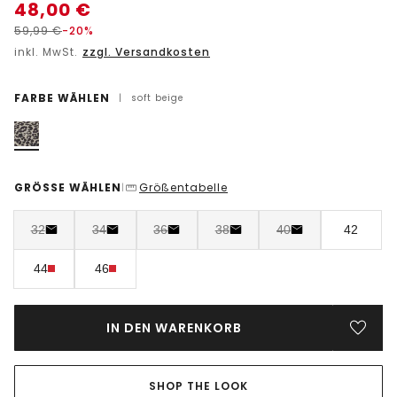
48,00
€
59,99
€
-20%
inkl. MwSt.
zzgl. Versandkosten
FARBE WÄHLEN
|
soft beige
GRÖSSE WÄHLEN
Größentabelle
|
32
34
36
38
40
42
44
46
IN DEN WARENKORB
SHOP THE LOOK