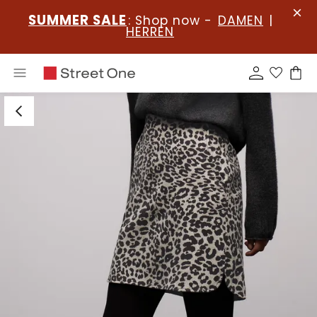
SUMMER SALE
: Shop now -
DAMEN
|
HERREN