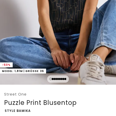
-50%
MODEL: 1,81M | GRÖSSE: 36
Street One
Puzzle Print Blusentop
-
STYLE BAMIKA