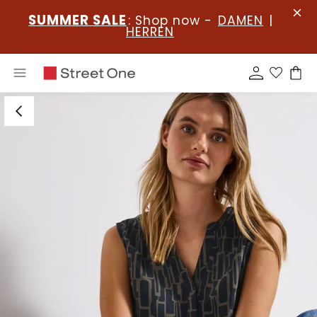
SUMMER SALE
: Shop now -
DAMEN
|
HERREN