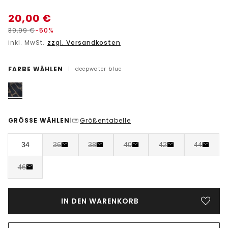
20,00
€
39,99
€
-50%
inkl. MwSt.
zzgl. Versandkosten
FARBE WÄHLEN
|
deepwater blue
GRÖSSE WÄHLEN
Größentabelle
|
34
36
38
40
42
44
46
IN DEN WARENKORB