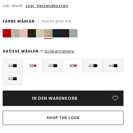
inkl. MwSt.
zzgl. Versandkosten
FARBE WÄHLEN
|
mocha glow mel.
GRÖSSE WÄHLEN
Größentabelle
|
34
36
38
40
42
44
46
IN DEN WARENKORB
SHOP THE LOOK