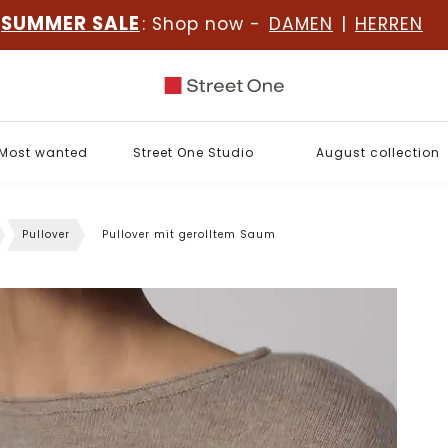
SUMMER SALE
: Shop now -
DAMEN
|
HERREN
Most wanted
Street One Studio
August collection
Pullover
Pullover mit gerolltem Saum