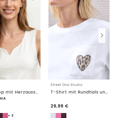
e
Street One Studio
Basic Top mit Herzausschnitt
T-Shirt mit Rundhals und Brusttasche
NIA
29,99
€
+ 3