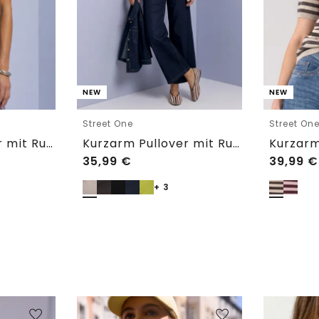
NEW
NEW
Street One
Street On
Kurzarm Pullover mit Rundhals in Unifarbe
Kurzarm Pullover mit Rundhals in Unifarbe
35,99
€
39,99
€
+ 3