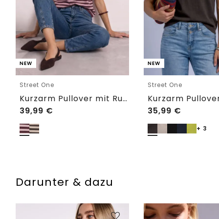
NEW
NEW
Street One
Street One
Kurzarm Pullover mit Rundhals und Streifen
39,99
€
35,99
€
+ 3
Darunter & dazu