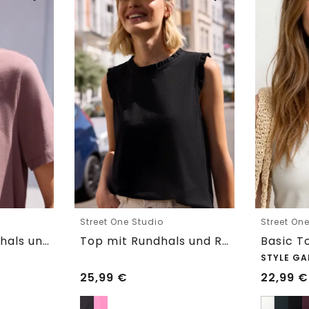
Street One Studio
Street On
T-Shirt mit Rundhals und Embroidery-Detail
Top mit Rundhals und Rüschendetails
STYLE GA
25,99
€
22,99
€