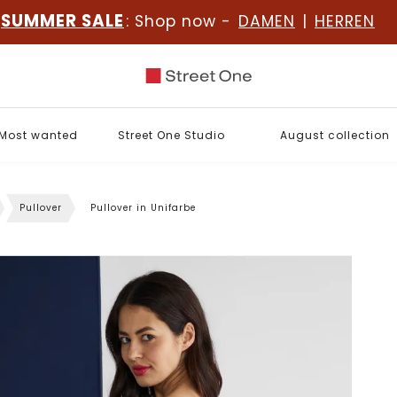
SUMMER SALE
: Shop now -
DAMEN
|
HERREN
Most wanted
Street One Studio
August collection
Pullover
Pullover in Unifarbe