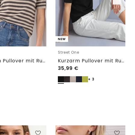
NEW
e
Street One
Kurzarm Pullover mit Rundhals und Streifen
Kurzarm Pullover mit Rundhals in Unifarbe
35,99
€
+ 3