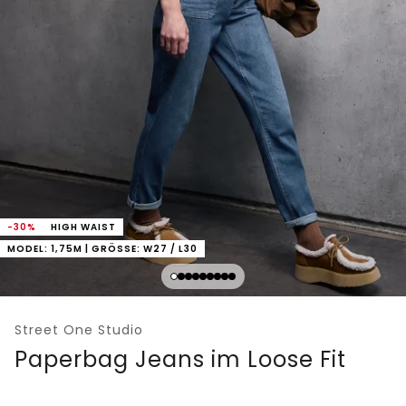
-30%
HIGH WAIST
MODEL: 1,75M | GRÖSSE: W27 / L30
Street One Studio
Paperbag Jeans im Loose Fit