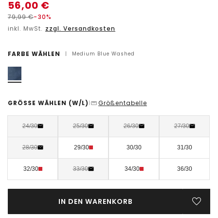
56,00
€
79,99
€
-30%
inkl. MwSt.
zzgl. Versandkosten
FARBE WÄHLEN
|
Medium Blue Washed
GRÖSSE WÄHLEN
(W/L)
Größentabelle
|
24/30
25/30
26/30
27/30
28/30
29/30
30/30
31/30
32/30
33/30
34/30
36/30
IN DEN WARENKORB