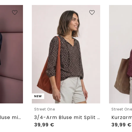
NEW
Street One
Street On
3/4-Arm Hemdbluse mit Knopfleiste
3/4-Arm Bluse mit Split Neck und Bändern
39,99
€
39,99
€