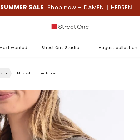
SUMMER SALE
: Shop now -
DAMEN
|
HERREN
Most wanted
Street One Studio
August collection
usen
Musselin Hemdbluse