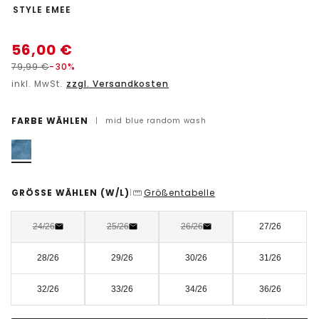
-
STYLE EMEE
56,00
€
79,99
€
-30%
inkl. MwSt.
zzgl. Versandkosten
FARBE WÄHLEN
|
mid blue random wash
GRÖSSE WÄHLEN
(W/L)
Größentabelle
|
24/26
25/26
26/26
27/26
28/26
29/26
30/26
31/26
32/26
33/26
34/26
36/26