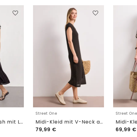
Street One
Street On
Midikleid aus Mesh mit Leo-Print
Midi-Kleid mit V-Neck aus Spitze
79,99
€
69,99
€