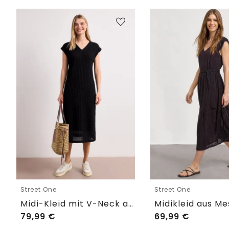
Street One
Street One
Midi-Kleid mit V-Neck aus Spitze
79,99
€
69,99
€