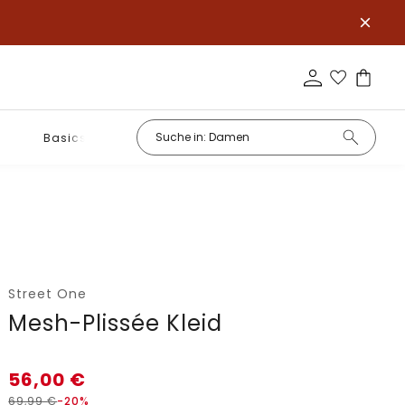
Basics
Street One
Mesh-Plissée Kleid
56,00
€
69,99
€
-20%