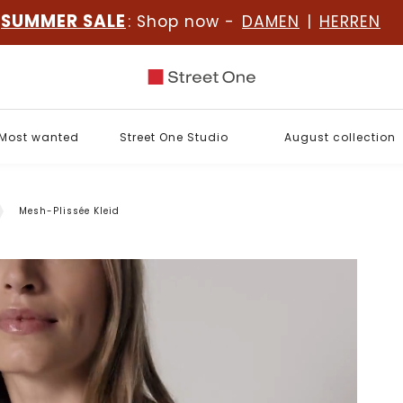
SUMMER SALE
: Shop now -
DAMEN
|
HERREN
Most wanted
Street One Studio
August collection
Mesh-Plissée Kleid