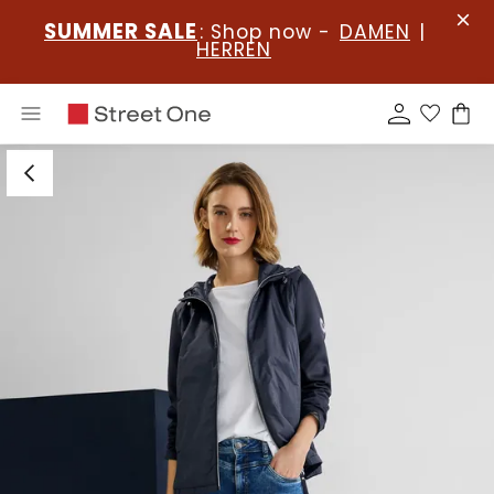
SUMMER SALE
: Shop now -
DAMEN
|
HERREN