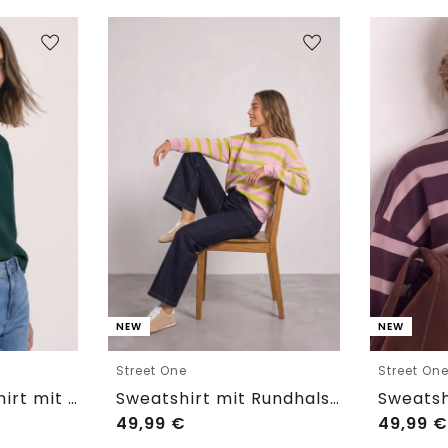
NEW
NEW
Street One
Street On
Kurzarm Sweatshirt mit Rundhals
Sweatshirt mit Rundhals und Streifen
49,99
€
49,99
€