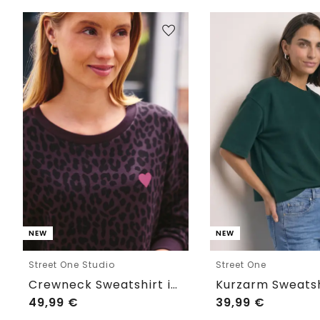
NEW
NEW
Street One Studio
Street One
Crewneck Sweatshirt im Loose Fit
49,99
€
39,99
€