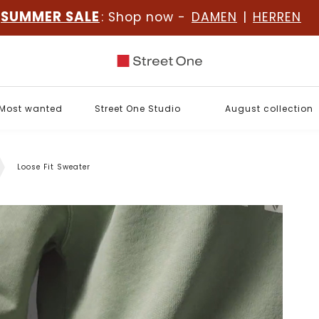
SUMMER SALE
: Shop now -
DAMEN
|
HERREN
Most wanted
Street One Studio
August collection
Loose Fit Sweater