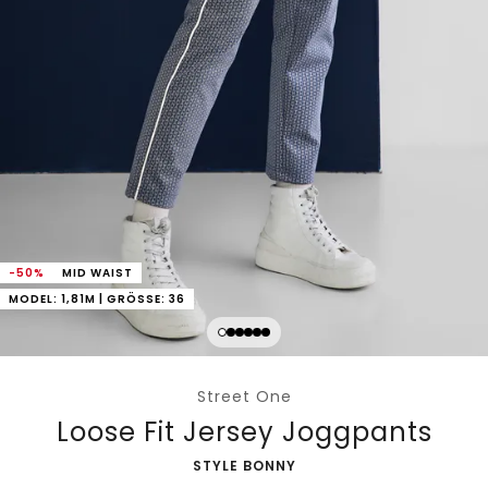
-50%
MID WAIST
MODEL: 1,81M | GRÖSSE: 36
Street One
Loose Fit Jersey Joggpants
-
STYLE BONNY