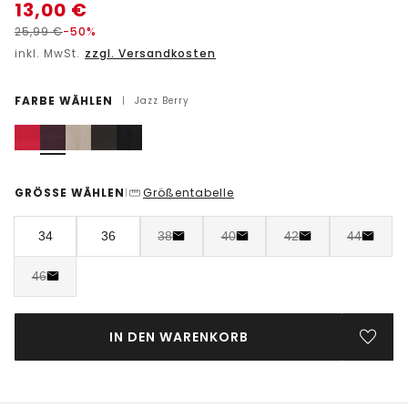
13,00
€
25,99
€
-50%
inkl. MwSt.
zzgl. Versandkosten
FARBE WÄHLEN
|
Jazz Berry
GRÖSSE WÄHLEN
Größentabelle
|
34
36
38
40
42
44
46
IN DEN WARENKORB