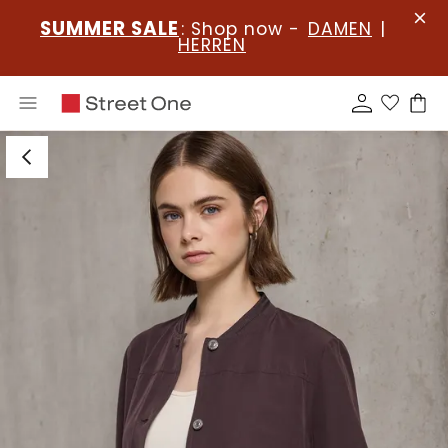
SUMMER SALE
: Shop now -
DAMEN
|
HERREN