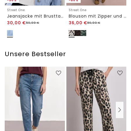
-50%
-60%
Street One
Street One
Jeansjacke mit Brusttaschen und Knöpfen
Blouson mit Zipper und Print
30,00
€
36,00
€
59,99
€
89,99
€
Unsere Bestseller