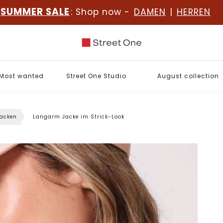
SUMMER SALE
: Shop now -
DAMEN
|
HERREN
Most wanted
Street One Studio
August collection
jacken
Langarm Jacke im Strick-Look