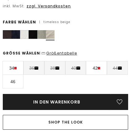
inkl. MwSt.
zzgl. Versandkosten
FARBE WÄHLEN
|
timeless beige
GRÖSSE WÄHLEN
Größentabelle
|
34
36
38
40
42
44
46
IN DEN WARENKORB
SHOP THE LOOK