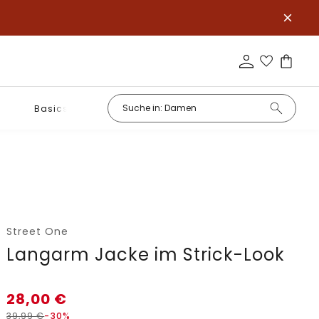
Basics
Street One
Langarm Jacke im Strick-Look
28,00
€
39,99
€
-30%