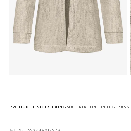
PRODUKTBESCHREIBUNG
MATERIAL UND PFLEGE
PASS
Art. Nr.: A32449017278