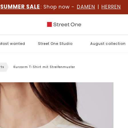
SUMMER SALE
: Shop now -
DAMEN
|
HERREN
Most wanted
Street One Studio
August collection
rts
Kurzarm T-Shirt mit Streifenmuster