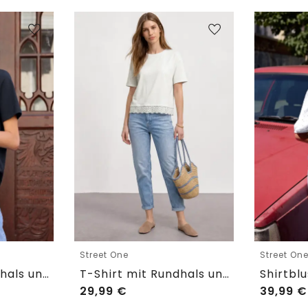
Street One
Street On
T-Shirt mit Rundhals und Embroidery-Detail
T-Shirt mit Rundhals und Spitze
29,99
€
39,99
€