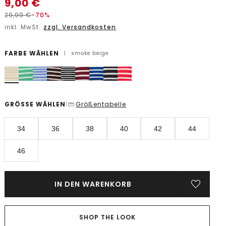
9,00
€
29,99
€
-70%
inkl. MwSt.
zzgl. Versandkosten
FARBE WÄHLEN
|
smoke beige
GRÖSSE WÄHLEN
Größentabelle
|
34
36
38
40
42
44
46
IN DEN WARENKORB
SHOP THE LOOK