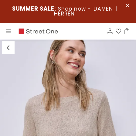
SUMMER SALE
: Shop now -
DAMEN
|
HERREN