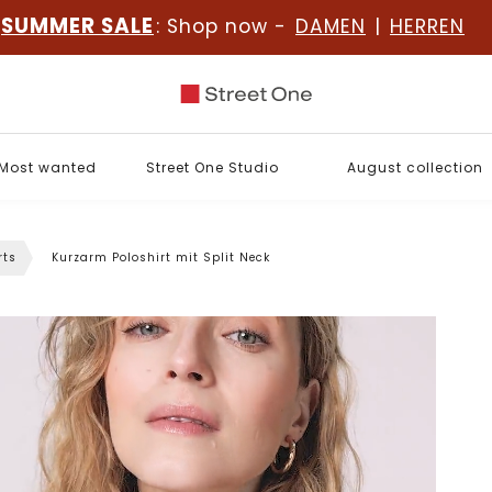
SUMMER SALE
: Shop now -
DAMEN
|
HERREN
Most wanted
Street One Studio
August collection
rts
Kurzarm Poloshirt mit Split Neck