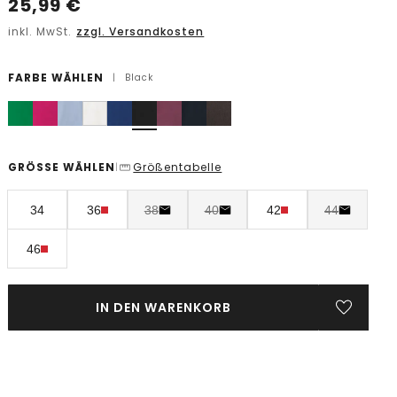
25,99
€
inkl. MwSt.
zzgl. Versandkosten
FARBE WÄHLEN
|
Black
GRÖSSE WÄHLEN
Größentabelle
|
34
36
38
40
42
44
46
IN DEN WARENKORB