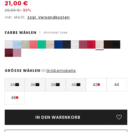
21,00
€
29,99
€
-30%
inkl. MwSt.
zzgl. Versandkosten
FARBE WÄHLEN
|
minimal rose
GRÖSSE WÄHLEN
Größentabelle
|
34
36
38
40
42
44
46
IN DEN WARENKORB