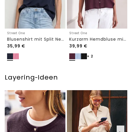
Street One
Street One
Blusenshirt mit Split Neck und Volant-Ärmeln
Kurzarm Hemdbluse mit Turn-Up-Details
35,99
€
39,99
€
+ 2
Layering‑Ideen