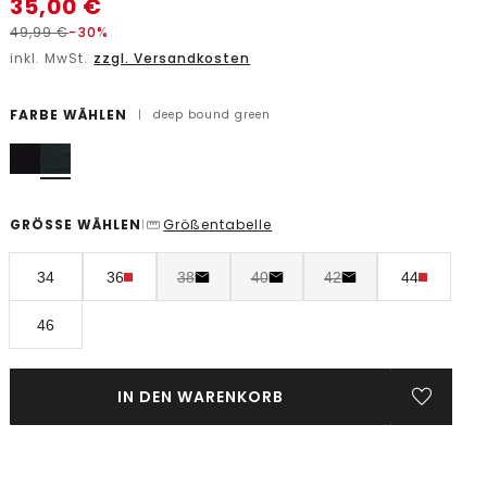
35,00
€
49,99
€
-30%
inkl. MwSt.
zzgl. Versandkosten
FARBE WÄHLEN
|
deep bound green
GRÖSSE WÄHLEN
Größentabelle
|
34
36
38
40
42
44
46
IN DEN WARENKORB