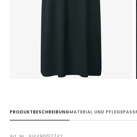
PRODUKTBESCHREIBUNG
MATERIAL UND PFLEGE
PASS
Art. Nr.: A14490017742