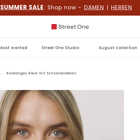
SUMMER SALE
: Shop now -
DAMEN
|
HERREN
Most wanted
Street One Studio
August collection
Knielanges Kleid mit Schnallendetail