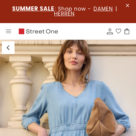
SUMMER SALE
: Shop now -
DAMEN
|
HERREN