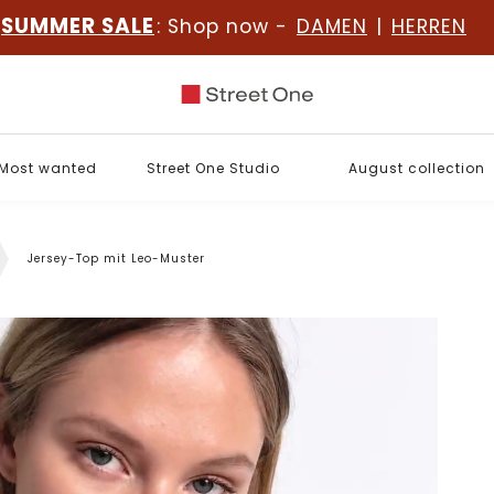
SUMMER SALE
: Shop now -
DAMEN
|
HERREN
Most wanted
Street One Studio
August collection
Jersey-Top mit Leo-Muster