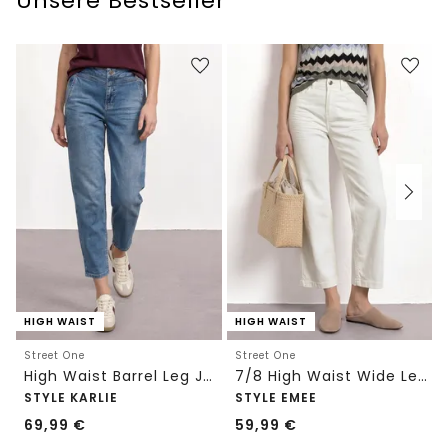
Unsere Bestseller
HIGH WAIST
HIGH WAIST
Street One
Street One
High Waist Barrel Leg Jeans im Loose Fit
7/8 High Waist Wide Leg Jeans im Loose Fit
STYLE KARLIE
STYLE EMEE
69,99
€
59,99
€