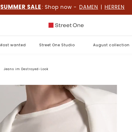
SUMMER SALE
: Shop now -
DAMEN
|
HERREN
Most wanted
Street One Studio
August collection
Jeans im Destroyed-Look