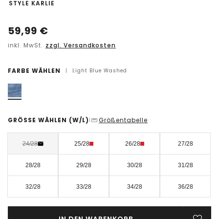
-
STYLE KARLIE
59,99
€
inkl. MwSt.
zzgl. Versandkosten
FARBE WÄHLEN
|
Light Blue Washed
GRÖSSE WÄHLEN
(W/L)
Größentabelle
|
24/28
25/28
26/28
27/28
28/28
29/28
30/28
31/28
32/28
33/28
34/28
36/28