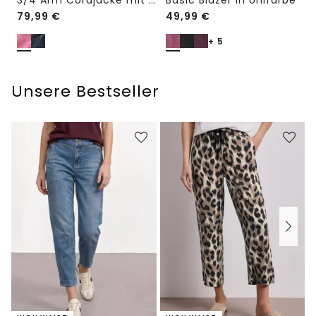
3/4 Arm Cordjacke mit Hemdkragen
Basic Blazer in Unifarbe
79,99
€
49,99
€
+ 5
Unsere Bestseller