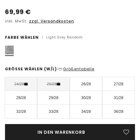
69,99
€
inkl. MwSt.
zzgl. Versandkosten
FARBE WÄHLEN
|
Light Grey Random
GRÖSSE WÄHLEN
(W/L)
Größentabelle
|
24/28
25/28
26/28
27/28
28/28
29/28
30/28
31/28
32/28
33/28
34/28
36/28
IN DEN WARENKORB