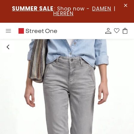
SUMMER SALE
: Shop now -
DAMEN
|
HERREN