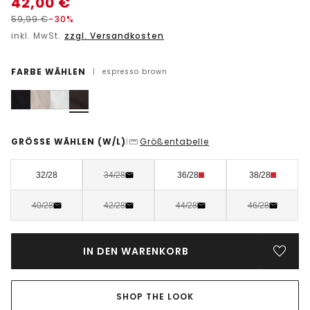
42,00
€
59,99
€
-30%
inkl. MwSt.
zzgl. Versandkosten
FARBE WÄHLEN
|
espresso brown
GRÖSSE WÄHLEN
(W/L)
Größentabelle
|
32/28
34/28
36/28
38/28
40/28
42/28
44/28
46/28
IN DEN WARENKORB
SHOP THE LOOK