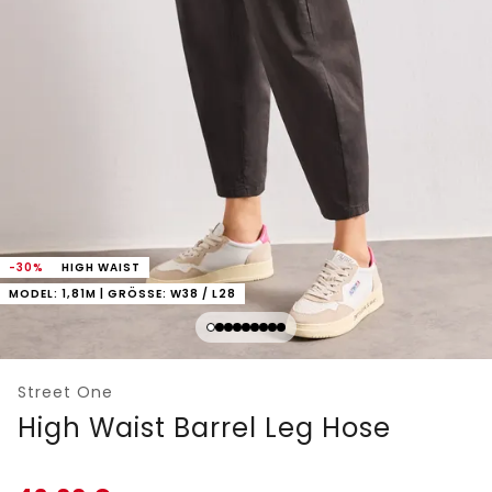
-30%
HIGH WAIST
MODEL: 1,81M | GRÖSSE: W38 / L28
Street One
High Waist Barrel Leg Hose