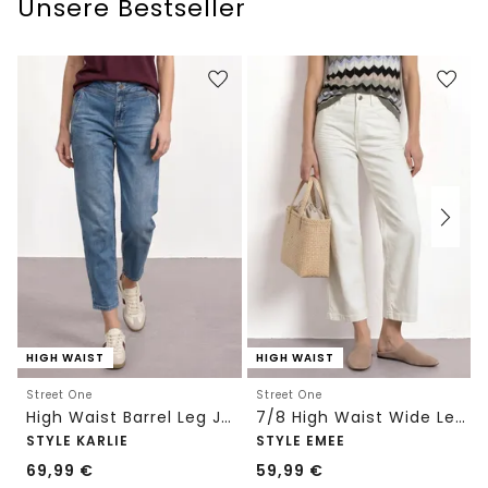
Unsere Bestseller
HIGH WAIST
HIGH WAIST
Street One
Street One
High Waist Barrel Leg Jeans im Loose Fit
7/8 High Waist Wide Leg Jeans im Loose Fit
STYLE KARLIE
STYLE EMEE
69,99
€
59,99
€