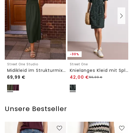
-30%
Street One Studio
Street One
Midikleid im Strukturmix mit Rundhals
Knielanges Kleid mit Split Neck und Print
69,99
€
42,00
€
59,99
€
Unsere Bestseller