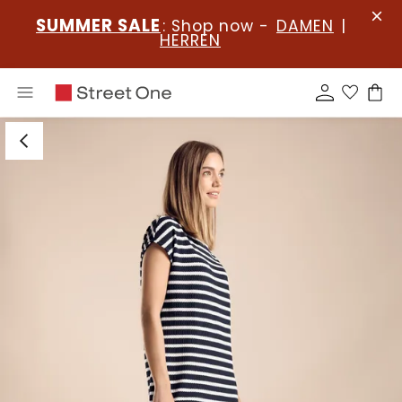
SUMMER SALE
: Shop now -
DAMEN
|
HERREN