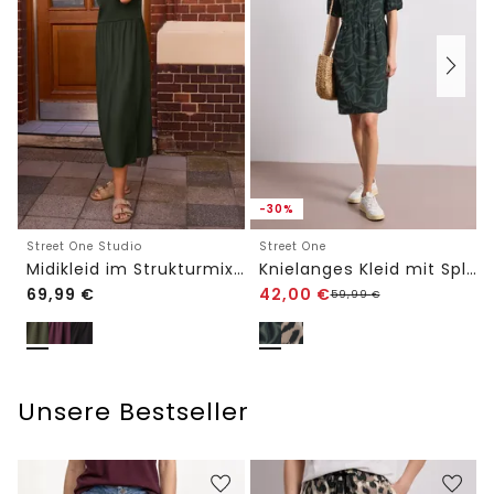
-30%
Street One Studio
Street One
Midikleid im Strukturmix mit Rundhals
Knielanges Kleid mit Split Neck und Print
69,99
€
42,00
€
59,99
€
Unsere Bestseller