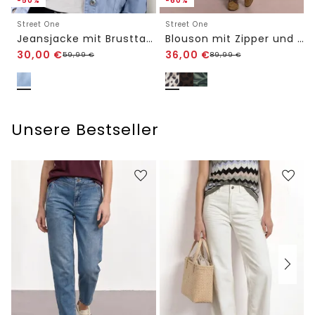
-50%
-60%
Street One
Street One
Jeansjacke mit Brusttaschen und Knöpfen
Blouson mit Zipper und Print
30,00
€
36,00
€
59,99
€
89,99
€
Unsere Bestseller