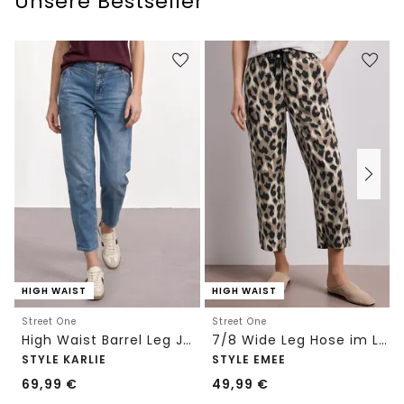
Unsere Bestseller
HIGH WAIST
HIGH WAIST
Street One
Street One
High Waist Barrel Leg Jeans im Loose Fit
7/8 Wide Leg Hose im Loose Fit mit Print
STYLE KARLIE
STYLE EMEE
69,99
€
49,99
€