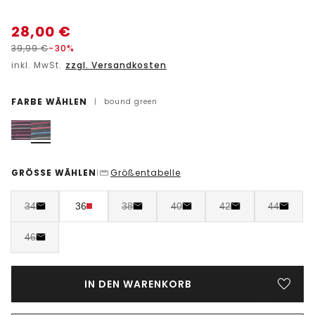
28,00
€
39,99
€
-30%
inkl. MwSt.
zzgl. Versandkosten
FARBE WÄHLEN
|
bound green
GRÖSSE WÄHLEN
Größentabelle
|
34
36
38
40
42
44
46
IN DEN WARENKORB