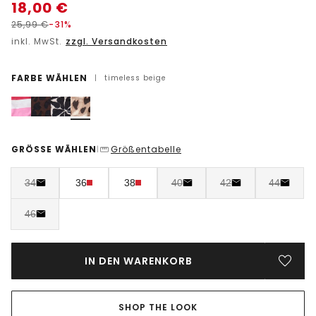
18,00
€
25,99
€
-31%
inkl. MwSt.
zzgl. Versandkosten
FARBE WÄHLEN
|
timeless beige
GRÖSSE WÄHLEN
Größentabelle
|
34
36
38
40
42
44
46
IN DEN WARENKORB
SHOP THE LOOK