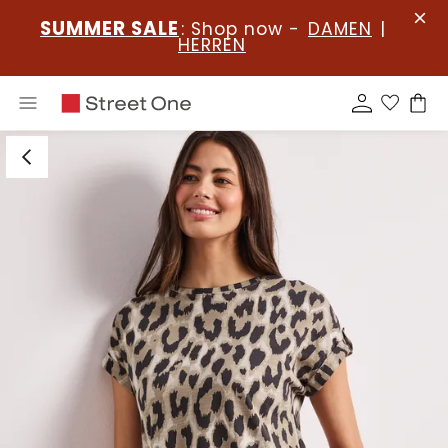
SUMMER SALE
: Shop now -
DAMEN
|
HERREN