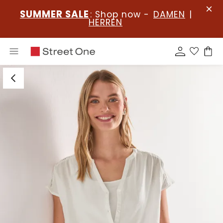
SUMMER SALE
: Shop now -
DAMEN
|
HERREN