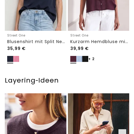
Street One
Street One
Blusenshirt mit Split Neck und Volant-Ärmeln
Kurzarm Hemdbluse mit Turn-Up-Details
35,99
€
39,99
€
+ 2
Layering‑Ideen