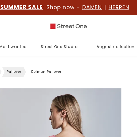
SUMMER SALE
: Shop now -
DAMEN
|
HERREN
Most wanted
Street One Studio
August collection
Pullover
Dolman Pullover