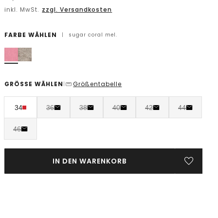
inkl. MwSt.
zzgl. Versandkosten
FARBE WÄHLEN
|
sugar coral mel.
GRÖSSE WÄHLEN
Größentabelle
|
34
36
38
40
42
44
46
IN DEN WARENKORB