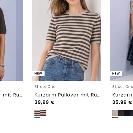
NEW
NEW
Street One
Street On
Kurzarm Pullover mit Rundhals in Unifarbe
Kurzarm Pullover mit Rundhals und Streifen
39,99
€
35,99
€