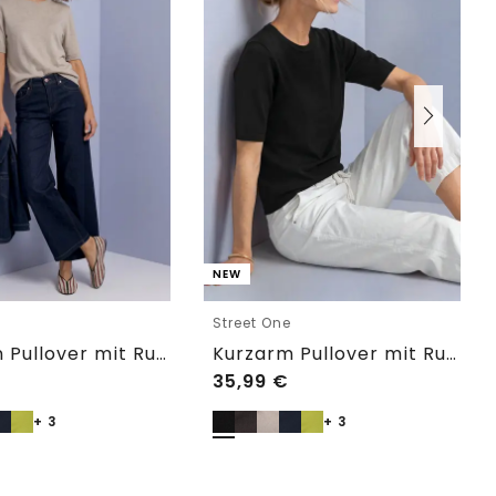
NEW
e
Street One
Kurzarm Pullover mit Rundhals in Unifarbe
Kurzarm Pullover mit Rundhals in Unifarbe
35,99
€
+ 3
+ 3