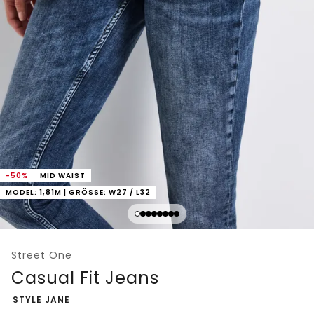
-50%
MID WAIST
MODEL: 1,81M | GRÖSSE: W27 / L32
Street One
Casual Fit Jeans
-
STYLE JANE