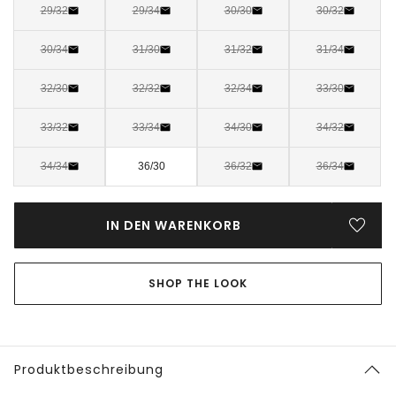
29/32
29/34
30/30
30/32
30/34
31/30
31/32
31/34
32/30
32/32
32/34
33/30
33/32
33/34
34/30
34/32
34/34
36/30
36/32
36/34
IN DEN WARENKORB
SHOP THE LOOK
Produktbeschreibung