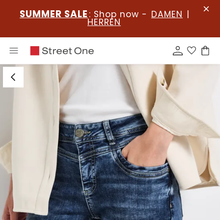
SUMMER SALE
: Shop now -
DAMEN
|
HERREN