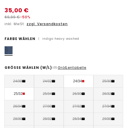
35,00
€
69,99
€
-50%
inkl. MwSt.
zzgl. Versandkosten
FARBE WÄHLEN
|
indigo heavy washed
GRÖSSE WÄHLEN
(W/L)
Größentabelle
|
24/30
24/32
24/34
25/30
25/32
25/34
26/30
26/32
26/34
27/30
27/32
27/34
28/30
28/32
28/34
29/30