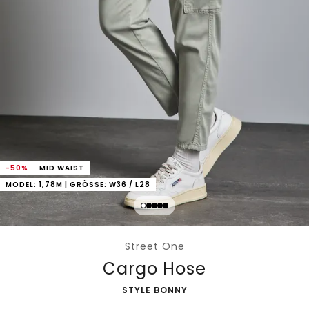
-50%
MID WAIST
MODEL: 1,78M | GRÖSSE: W36 / L28
Street One
Cargo Hose
-
STYLE BONNY