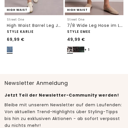
HIGH WAIST
HIGH WAIST
Street One
Street One
High Waist Barrel Leg Jeans im Loose Fit
7/8 Wide Leg Hose im Loose Fit mit Print
STYLE KARLIE
STYLE EMEE
69,99
€
49,99
€
+ 1
Newsletter Anmeldung
Jetzt Teil der Newsletter-Community werden!
Bleibe mit unserem Newsletter auf dem Laufenden:
Von aktuellen Trend-Highlights über Styling-Tipps
bis hin zu exklusiven Aktionen - ab sofort verpasst
du nichts mehr!