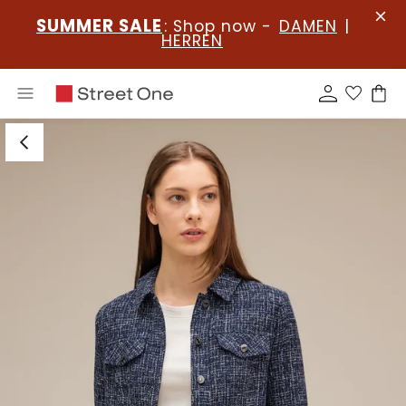
SUMMER SALE
: Shop now -
DAMEN
|
HERREN