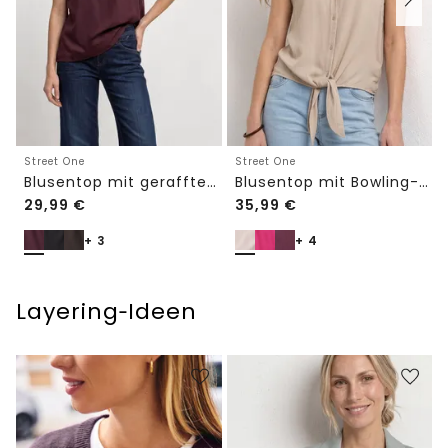
Street One
Street One
Blusentop mit gerafftem Rundhals
Blusentop mit Bowling-Kragen und Knoten
29,99
€
35,99
€
+ 3
+ 4
Layering‑Ideen