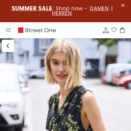
SUMMER SALE
: Shop now -
DAMEN
|
HERREN