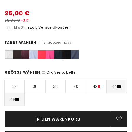
25,00
€
35,99
€
-31%
inkl. MwSt.
zzgl. Versandkosten
FARBE WÄHLEN
|
shadowed navy
GRÖSSE WÄHLEN
Größentabelle
|
34
36
38
40
42
44
46
IN DEN WARENKORB