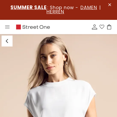
SUMMER SALE
: Shop now -
DAMEN
|
HERREN