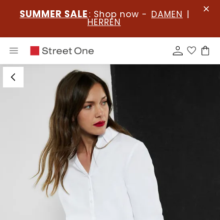
SUMMER SALE
: Shop now -
DAMEN
|
HERREN