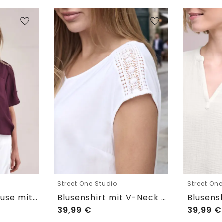
Street One Studio
Street On
Kurzarm Hemdbluse mit Turn-Up-Details
Blusenshirt mit V-Neck und Spitze
39,99
€
39,99
€