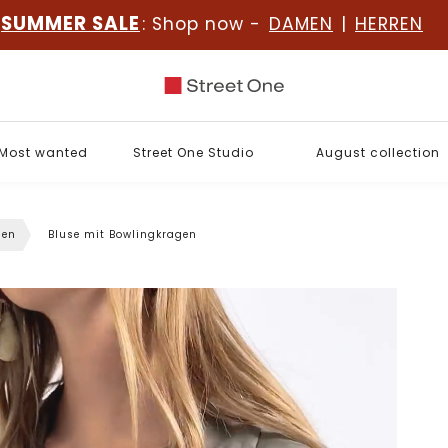
SUMMER SALE
: Shop now -
DAMEN
|
HERREN
Most wanted
Street One Studio
August collection
sen
Bluse mit Bowlingkragen