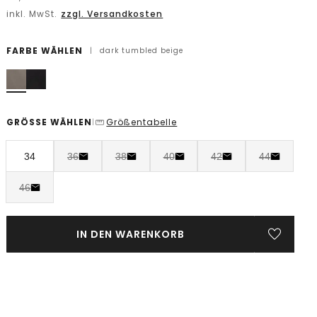
inkl. MwSt.
zzgl. Versandkosten
FARBE WÄHLEN
|
dark tumbled beige
GRÖSSE WÄHLEN
Größentabelle
|
34
36
38
40
42
44
46
IN DEN WARENKORB