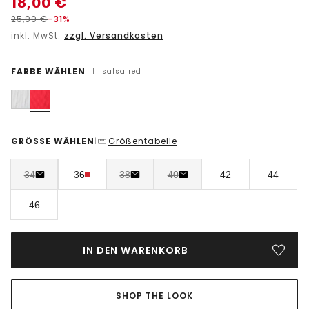
18,00
€
25,99
€
-31%
inkl. MwSt.
zzgl. Versandkosten
FARBE WÄHLEN
|
salsa red
GRÖSSE WÄHLEN
Größentabelle
|
34
36
38
40
42
44
46
IN DEN WARENKORB
SHOP THE LOOK