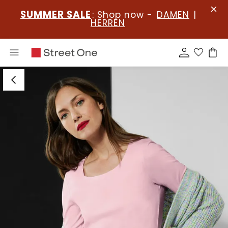
SUMMER SALE
: Shop now -
DAMEN
|
HERREN