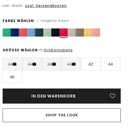
inkl. MwSt.
zzgl. Versandkosten
FARBE WÄHLEN
|
magenta dream
GRÖSSE WÄHLEN
Größentabelle
|
34
36
38
40
42
44
46
IN DEN WARENKORB
SHOP THE LOOK