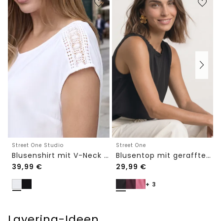
Street One Studio
Street One
Blusenshirt mit V-Neck und Spitze
Blusentop mit gerafftem Rundhals
39,99
€
29,99
€
+ 3
Layering-Ideen