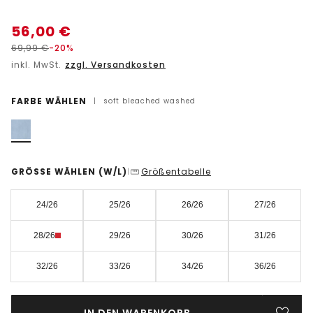
56,00
€
69,99
€
-20%
inkl. MwSt.
zzgl. Versandkosten
FARBE WÄHLEN
|
soft bleached washed
GRÖSSE WÄHLEN
(W/L)
Größentabelle
|
24/26
25/26
26/26
27/26
28/26
29/26
30/26
31/26
32/26
33/26
34/26
36/26
IN DEN WARENKORB