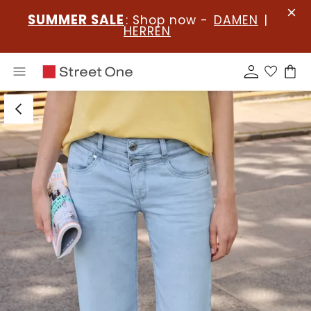
SUMMER SALE
: Shop now -
DAMEN
|
HERREN