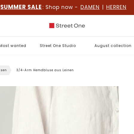
SUMMER SALE
: Shop now -
DAMEN
|
HERREN
Most wanted
Street One Studio
August collection
usen
3/4-Arm Hemdbluse aus Leinen