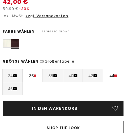
42,00
€
59,99
€
-30%
inkl. MwSt.
zzgl. Versandkosten
FARBE WÄHLEN
|
espresso brown
GRÖSSE WÄHLEN
Größentabelle
|
34
36
38
40
42
44
46
IN DEN WARENKORB
SHOP THE LOOK