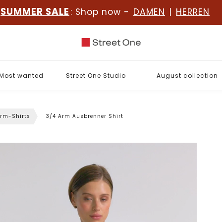
SUMMER SALE
: Shop now -
DAMEN
|
HERREN
Most wanted
Street One Studio
August collection
rm-Shirts
3/4 Arm Ausbrenner Shirt