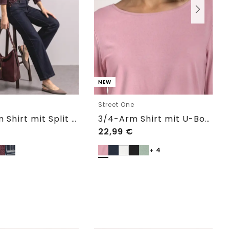
NEW
e
Street One
3/4-Arm Shirt mit Split Neck und Print
3/4-Arm Shirt mit U-Boot-Ausschnitt
22,99
€
+ 4