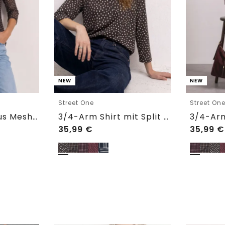
NEW
NEW
Street One
Street On
3/4-Arm Shirt aus Mesh mit Print
3/4-Arm Shirt mit Split Neck und Print
35,99
€
35,99
€