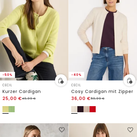
-50%
-40%
CECIL
CECIL
Kurzer Cardigan
Cosy Cardigan mit Zipper
25,00
€
36,00
€
49,99
€
59,99
€