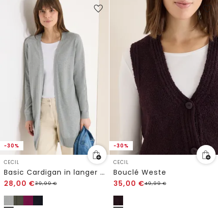
-30%
-30%
CECIL
CECIL
Basic Cardigan in langer Passform
Bouclé Weste
28,00
€
35,00
€
39,99
€
49,99
€