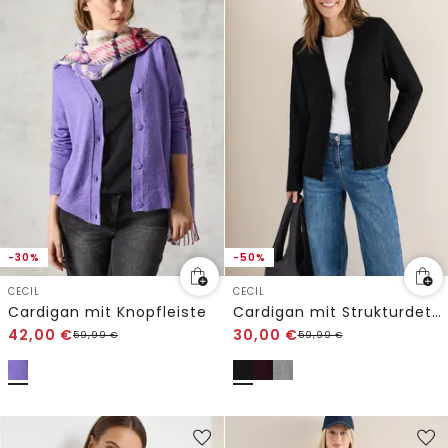
-30%
-50%
CECIL
CECIL
Cardigan mit Knopfleiste
Cardigan mit Strukturdetail
42,00
€
30,00
€
59,99
€
59,99
€