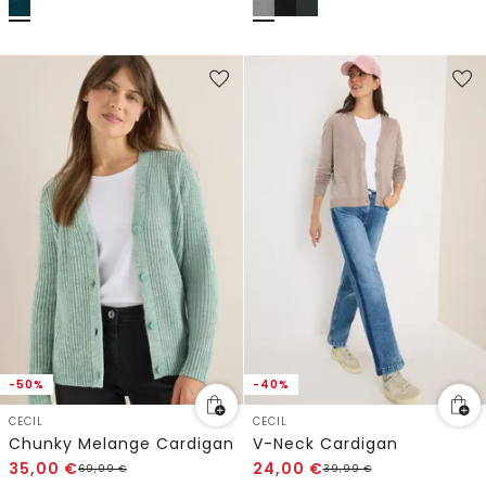
-50%
-40%
CECIL
CECIL
Chunky Melange Cardigan
V-Neck Cardigan
35,00
€
24,00
€
69,99
€
39,99
€