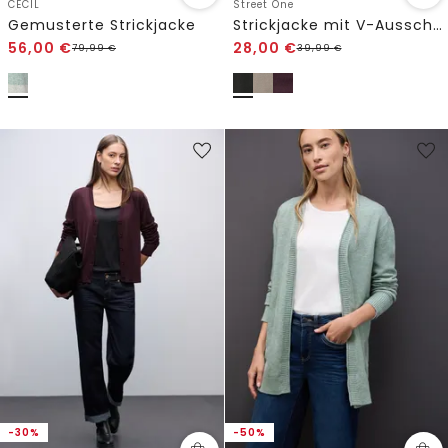
CECIL
Street One
Gemusterte Strickjacke
Strickjacke mit V-Ausschnitt
56,00
€
28,00
€
79,99
€
39,99
€
-30%
-50%