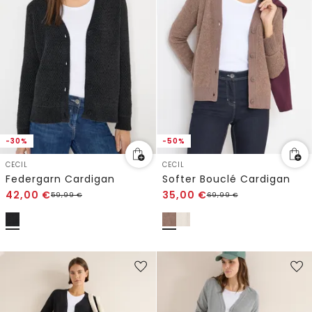
-30%
-50%
CECIL
CECIL
Federgarn Cardigan
Softer Bouclé Cardigan
42,00
€
35,00
€
59,99
€
69,99
€