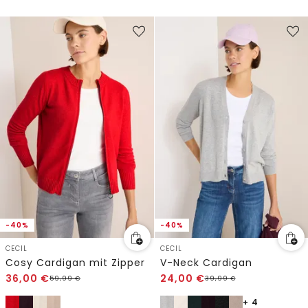
-40%
-40%
CECIL
CECIL
Cosy Cardigan mit Zipper
V-Neck Cardigan
36,00
€
24,00
€
59,99
€
39,99
€
+ 4