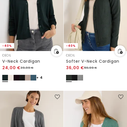
-40%
-40%
CECIL
CECIL
V-Neck Cardigan
Softer V-Neck Cardigan
24,00
€
36,00
€
39,99
€
59,99
€
+ 4