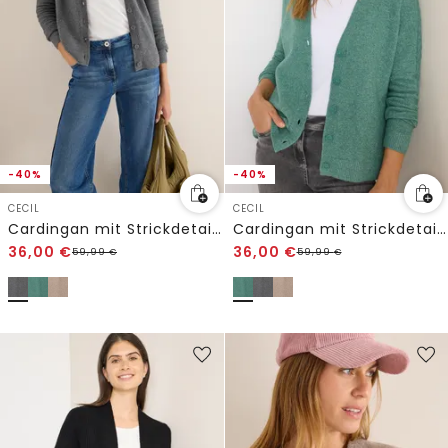
-40%
-40%
CECIL
CECIL
Cardingan mit Strickdetails
Cardingan mit Strickdetails
36,00
€
36,00
€
59,99
€
59,99
€