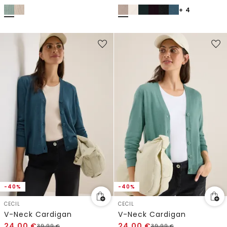
+ 4
-40%
-40%
CECIL
CECIL
V-Neck Cardigan
V-Neck Cardigan
24,00
€
24,00
€
39,99
€
39,99
€