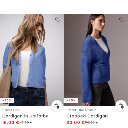
-70%
-50%
Street One
Street One Studio
Cardigan in Unifarbe
Cropped Cardigan
15,00
€
30,00
€
49,99
€
59,99
€