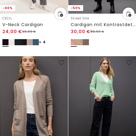
-40%
-50%
CECIL
Street One
V-Neck Cardigan
Cardigan mit Kontrastdetails
24,00
€
30,00
€
39,99
€
59,99
€
+ 4