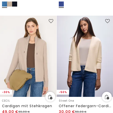
-30%
-50%
CECIL
Street One
Cardigan mit Stehkragen
Offener Federgarn-Cardigan
49,00
€
30,00
€
69,99
€
59,99
€