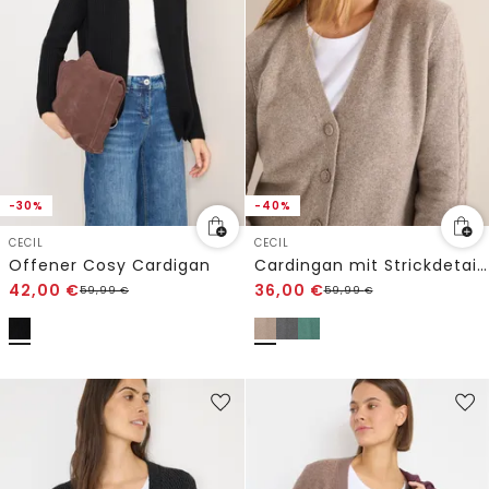
-30%
-40%
CECIL
CECIL
Offener Cosy Cardigan
Cardingan mit Strickdetails
42,00
€
36,00
€
59,99
€
59,99
€