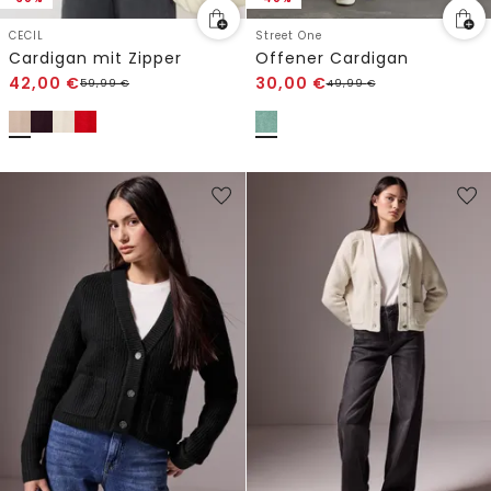
CECIL
Street One
Cardigan mit Zipper
Offener Cardigan
42,00
€
30,00
€
59,99
€
49,99
€