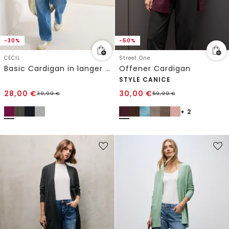
-30%
-50%
CECIL
Street One
Basic Cardigan in langer Passform
Offener Cardigan
STYLE CANICE
28,00
€
30,00
€
39,99
€
59,99
€
+ 2