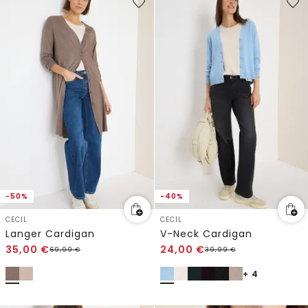
-50%
-40%
CECIL
CECIL
Langer Cardigan
V-Neck Cardigan
35,00
€
24,00
€
69,99
€
39,99
€
+ 4