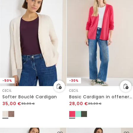
-50%
-30%
CECIL
CECIL
Softer Bouclé Cardigan
Basic Cardigan in offener Passform
35,00
€
28,00
€
69,99
€
39,99
€