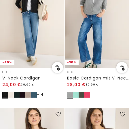
-40%
-30%
CECIL
CECIL
V-Neck Cardigan
Basic Cardigan mit V-Neck und Knöpfen
24,00
€
28,00
€
39,99
€
39,99
€
+ 4