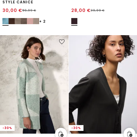
STYLE CANICE
30,00
€
28,00
€
59,99
€
39,99
€
+ 2
-30%
-30%