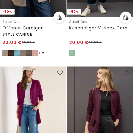
-50%
-50%
Street One
Street One
Offener Cardigan
Kuscheliger V-Neck Cardigan
STYLE CANICE
30,00
€
30,00
€
59,99
€
59,99
€
+ 2