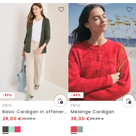
-30%
-40%
CECIL
CECIL
Basic Cardigan in offener Passform
Melange Cardigan
28,00
€
36,00
€
39,99
€
59,99
€