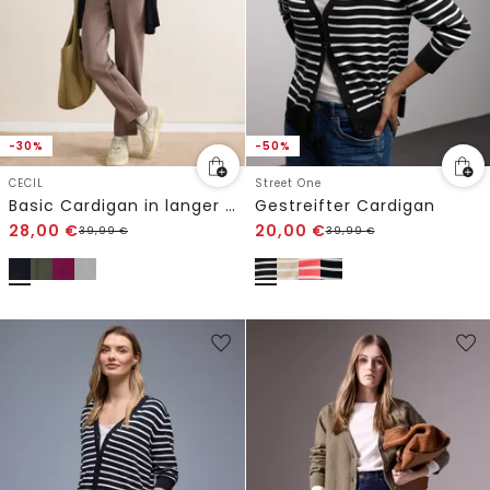
-30%
-50%
CECIL
Street One
Basic Cardigan in langer Passform
Gestreifter Cardigan
28,00
€
20,00
€
39,99
€
39,99
€