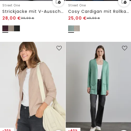
Street One
Street One
Strickjacke mit V-Ausschnitt
Cosy Cardigan mit Rollkante
28,00
€
25,00
€
39,99
€
49,99
€
-30%
-40%