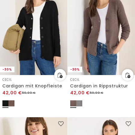
-30%
-30%
CECIL
CECIL
Cardigan mit Knopfleiste
Cardigan in Rippstruktur
42,00
€
42,00
€
59,99
€
59,99
€