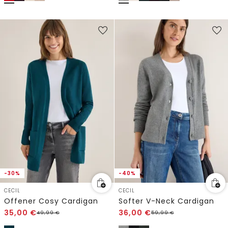
-30%
-40%
CECIL
CECIL
Offener Cosy Cardigan
Softer V-Neck Cardigan
35,00
€
36,00
€
49,99
€
59,99
€